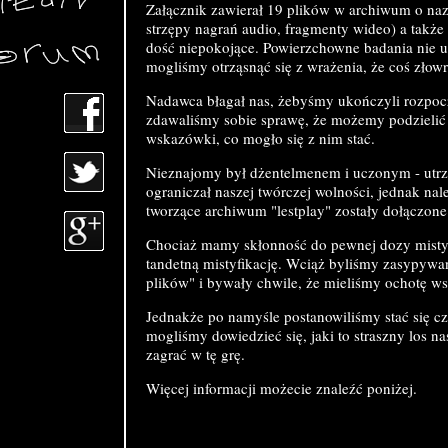
Załącznik zawierał 19 plików w archiwum o nazwi
strzępy nagrań audio, fragmenty wideo) a także 
dość niepokojące. Powierzchowne badania nie u
mogliśmy otrząsnąć się z wrażenia, że coś złowro
Nadawca błagał nas, żebyśmy ukończyli rozpocz
zdawaliśmy sobie sprawę, że możemy podzielić l
wskazówki, co mogło się z nim stać.
Nieznajomy był dżentelmenem i uczonym - utrz
ograniczał naszej twórczej wolności, jednak nal
tworzące archiwum "lestplay" zostały dołączone
Chociaż mamy skłonność do pewnej dozy mistyc
tandetną mistyfikację. Wciąż byliśmy zasypywa
plików" i bywały chwile, że mieliśmy ochotę w
Jednakże po namyśle postanowiliśmy stać się c
mogliśmy dowiedzieć się, jaki to straszny los n
zagrać w tę grę.
Więcej informacji możecie znaleźć poniżej.