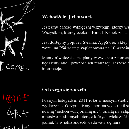
Wchodźcie, już otwarte
Jesteśmy bardzo wdzięczni wszytkim, którzy wsp
Wszystkim, którzy czekali. Knock Knock zosta
Jest dostępny poprzez
Steama
,
AppStore
,
Sklep
wersji na
PS4
została zaplanowana na 10 wrześn
Mamy również dalsze plany w związku z portowa
będziemy mieli pewność ich realizacji. Jeszcze 
informacje.
Od czego się zaczęło
Późnym listopadem 2011 roku w naszym studiu 
wydarzenie. Otrzymaliśmy anonimowy e-mail s
pewną "niekonwencjonalną grę", opartą na zał
mnóstwo podobnych ofert, z których większość 
jednak ta w jakiś sposób wydawała się inna.